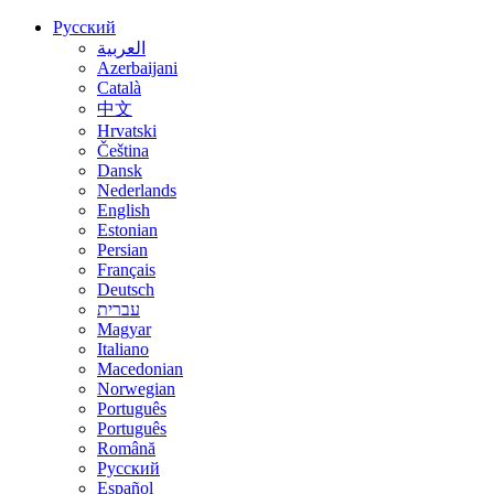
Русский
العربية
Azerbaijani
Català
中文
Hrvatski
Čeština
Dansk
Nederlands
English
Estonian
Persian
Français
Deutsch
עברית
Magyar
Italiano
Macedonian
Norwegian
Português
Português
Română
Русский
Español