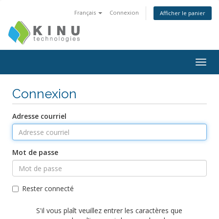
Français
Connexion
Afficher le panier
Bascu
la
navig
Connexion
Adresse courriel
Mot de passe
Rester connecté
S'il vous plaît veuillez entrer les caractères que